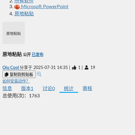
所有软件
Microsoft PowerPoint
原地粘贴
原地粘贴
原地粘贴
公开
已发布
Qiu Cool
分享于
2025-07-31 14:35
|
1
|
19
复制到剪贴板
如何安装动作？
信息
版本
1
讨论
0
统计
审核
总使用(次)：
1763