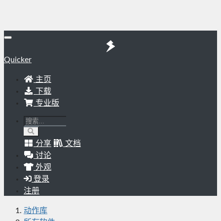
Quicker
主页
下载
专业版
分享
文档
讨论
外观
登录
注册
动作库