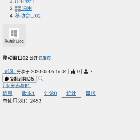
所有软件
通用
移动窗口02
移动窗口02
移动窗口02
公开
已发布
_听风_
分享于
2020-05-05 16:04
|
0
|
7
复制到剪贴板
如何安装动作？
信息
版本
1
讨论
0
统计
审核
总使用(次)：
2453