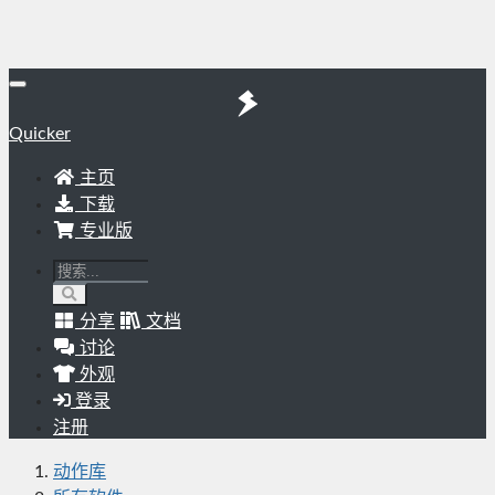
Quicker
主页
下载
专业版
分享
文档
讨论
外观
登录
注册
动作库