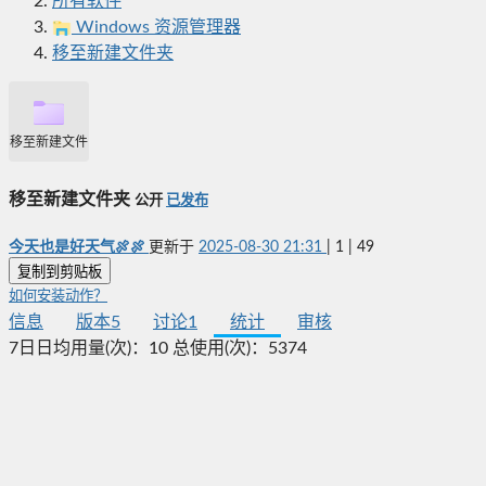
所有软件
Windows 资源管理器
移至新建文件夹
移至新建文件夹
移至新建文件夹
公开
已发布
今天也是好天气🍖🍖
更新于
2025-08-30 21:31
|
1
|
49
复制到剪贴板
如何安装动作？
信息
版本
5
讨论
1
统计
审核
7日日均用量(次)：
10
总使用(次)：
5374