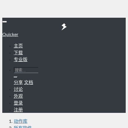
Quicker
主页
下载
专业版
分享
文档
讨论
外观
登录
注册
动作库