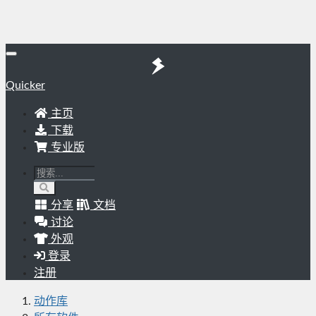
Quicker
主页
下载
专业版
分享
文档
讨论
外观
登录
注册
动作库