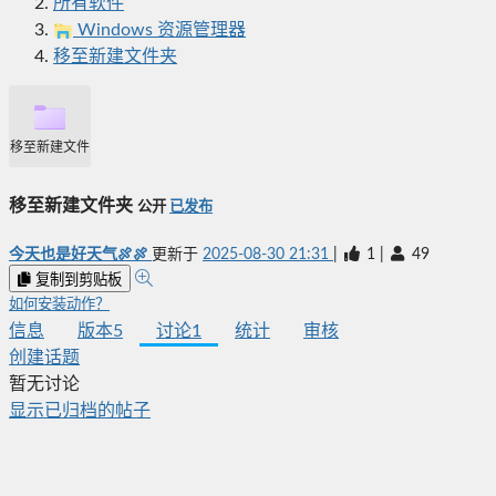
所有软件
Windows 资源管理器
移至新建文件夹
移至新建文件夹
移至新建文件夹
公开
已发布
今天也是好天气🍖🍖
更新于
2025-08-30 21:31
|
1
|
49
复制到剪贴板
如何安装动作？
信息
版本
5
讨论
1
统计
审核
创建话题
暂无讨论
显示已归档的帖子