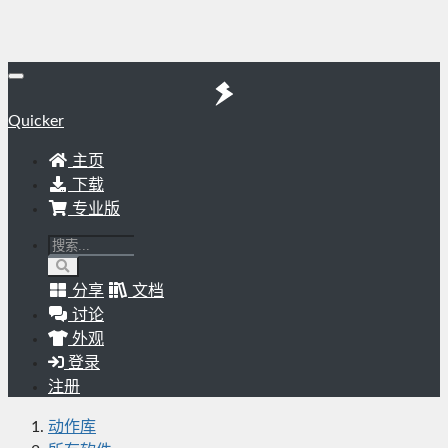
Quicker
主页
下载
专业版
分享
文档
讨论
外观
登录
注册
动作库