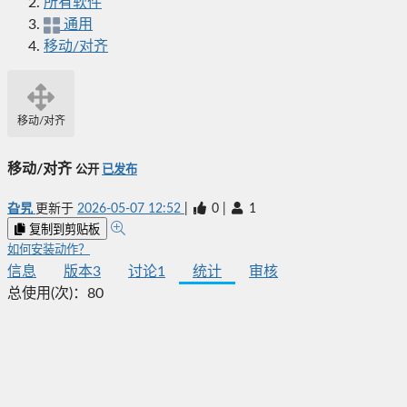
所有软件
通用
移动/对齐
移动/对齐
移动/对齐
公开
已发布
旮旯
更新于
2026-05-07 12:52
|
0
|
1
复制到剪贴板
如何安装动作？
信息
版本
3
讨论
1
统计
审核
总使用(次)：
80