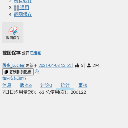
所有软件
通用
截图保存
截图保存
截图保存
公开
已发布
落夜_Lucifer
更新于
2021-04-08 13:51
|
5
|
294
复制到剪贴板
如何安装动作？
信息
版本
6
讨论
0
统计
审核
7日日均用量(次)：
63
总使用(次)：
206122