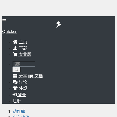
Quicker
主页
下载
专业版
分享
文档
讨论
外观
登录
注册
动作库