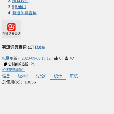
所有软件
通用
有道词典查词
有道词典查词
有道词典查词
公开
已发布
电晟
更新于
2020-03-08 19:12
|
0
|
49
复制到剪贴板
如何安装动作？
信息
版本
2
讨论
0
统计
审核
总使用(次)：
13035