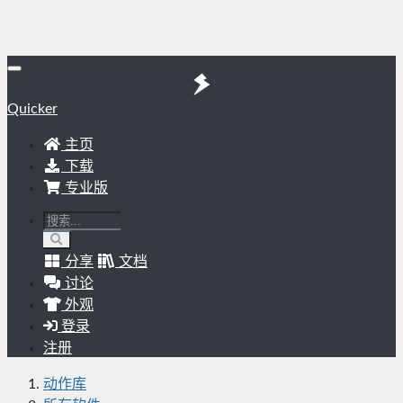
Quicker
主页
下载
专业版
分享
文档
讨论
外观
登录
注册
动作库