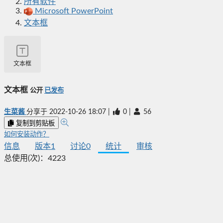
所有软件
Microsoft PowerPoint
文本框
文本框
文本框
公开
已发布
生菜酱
分享于
2022-10-26 18:07
|
0
|
56
复制到剪贴板
如何安装动作？
信息
版本
1
讨论
0
统计
审核
总使用(次)：
4223