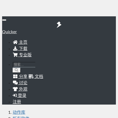
Quicker
主页
下载
专业版
分享
文档
讨论
外观
登录
注册
动作库