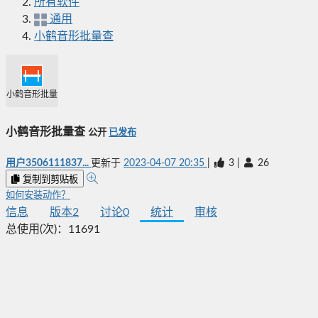
所有软件
通用
小鹤音形批量查
小鹤音形批量查
小鹤音形批量查
公开
已发布
用户3506111837...
更新于
2023-04-07 20:35
|
3
|
26
复制到剪贴板
如何安装动作？
信息
版本
2
讨论
0
统计
审核
总使用(次)：
11691