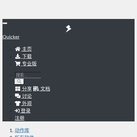
Quicker
主页
下载
专业版
分享
文档
讨论
外观
登录
注册
动作库