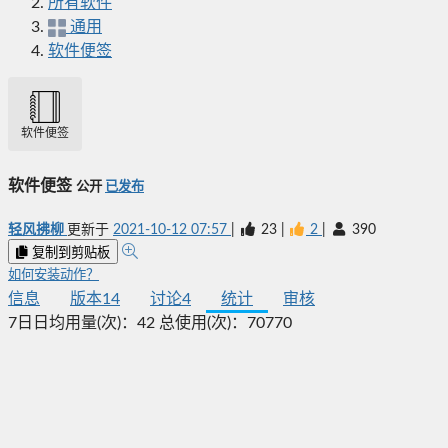
所有软件
通用
软件便签
软件便签
软件便签
公开
已发布
轻风拂柳
更新于
2021-10-12 07:57
|
23
|
2
|
390
复制到剪贴板
如何安装动作？
信息
版本
14
讨论
4
统计
审核
7日日均用量(次)：
42
总使用(次)：
70770