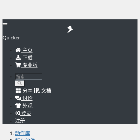
Quicker
主页
下载
专业版
分享
文档
讨论
外观
登录
注册
动作库