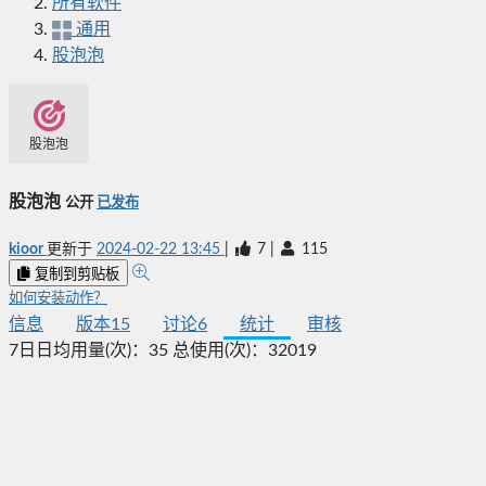
所有软件
通用
股泡泡
股泡泡
股泡泡
公开
已发布
kioor
更新于
2024-02-22 13:45
|
7
|
115
复制到剪贴板
如何安装动作？
信息
版本
15
讨论
6
统计
审核
7日日均用量(次)：
35
总使用(次)：
32019