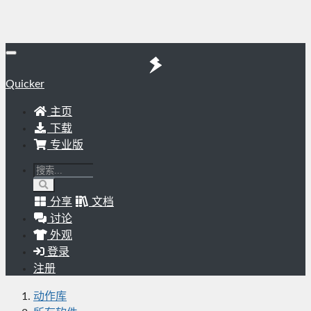
Quicker
主页
下载
专业版
分享
文档
讨论
外观
登录
注册
动作库