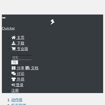
Quicker
主页
下载
专业版
分享
文档
讨论
外观
登录
注册
动作库