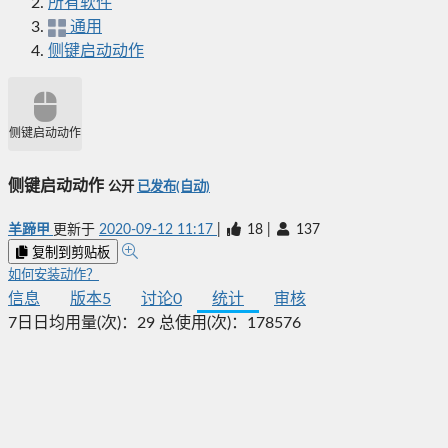
所有软件
通用
侧键启动动作
侧键启动动作
侧键启动动作
公开
已发布(自动)
羊蹄甲
更新于
2020-09-12 11:17
|
18
|
137
复制到剪贴板
如何安装动作？
信息
版本
5
讨论
0
统计
审核
7日日均用量(次)：
29
总使用(次)：
178576