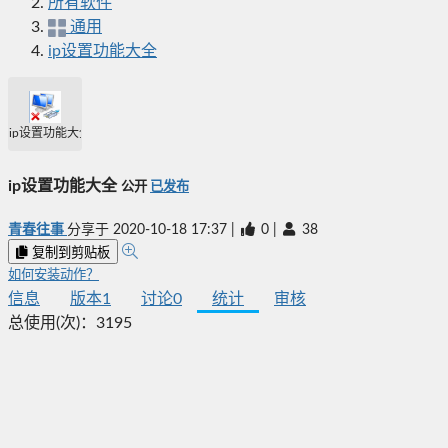
所有软件
通用
ip设置功能大全
ip设置功能大全
ip设置功能大全
公开
已发布
青春往事
分享于
2020-10-18 17:37
|
0
|
38
复制到剪贴板
如何安装动作？
信息
版本
1
讨论
0
统计
审核
总使用(次)：
3195