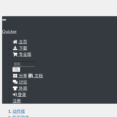
Quicker
主页
下载
专业版
分享
文档
讨论
外观
登录
注册
动作库