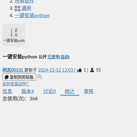
所有软件
通用
一键安装python
一键安装python
一键安装python
公开
已发布(自动)
阿苏00131
更新于
2024-12-12 13:03
|
1
|
55
复制到剪贴板
如何安装动作？
信息
版本
4
讨论
0
统计
审核
总使用(次)：
368