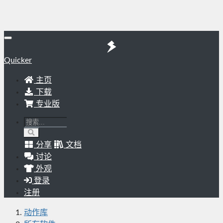
Quicker
主页
下载
专业版
分享
文档
讨论
外观
登录
注册
动作库