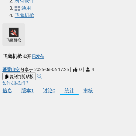
所有软件
通用
飞鹰机枪
飞鹰机枪
飞鹰机枪
公开
已发布
蓬莱山空
分享于
2025-06-06 17:25
|
0
|
4
复制到剪贴板
如何安装动作？
信息
版本
1
讨论
0
统计
审核