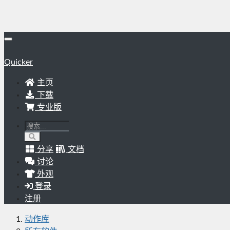
Quicker
主页
下载
专业版
分享
文档
讨论
外观
登录
注册
动作库