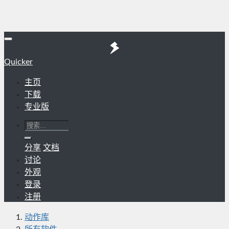
Quicker
主页
下载
专业版
分享
文档
讨论
外观
登录
注册
动作库