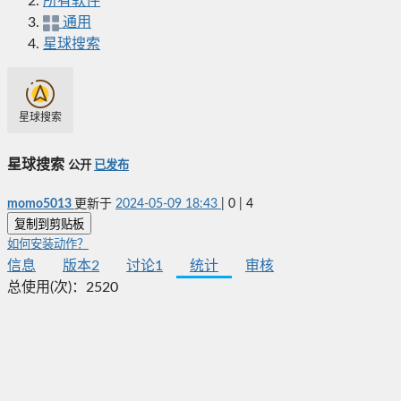
所有软件
通用
星球搜索
星球搜索
星球搜索
公开
已发布
momo5013
更新于
2024-05-09 18:43
|
0
|
4
复制到剪贴板
如何安装动作？
信息
版本
2
讨论
1
统计
审核
总使用(次)：
2520