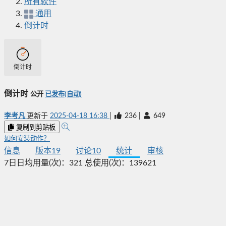
所有软件
通用
倒计时
倒计时
倒计时
公开
已发布(自动)
李考凡
更新于
2025-04-18 16:38
|
236
|
649
复制到剪贴板
如何安装动作？
信息
版本
19
讨论
10
统计
审核
7日日均用量(次)：
321
总使用(次)：
139621