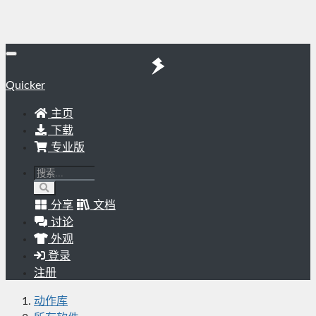
Quicker
主页
下载
专业版
分享
文档
讨论
外观
登录
注册
动作库