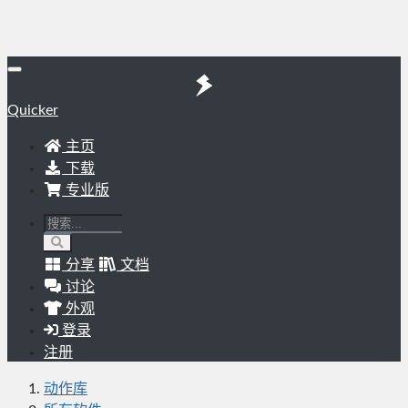
Quicker
主页
下载
专业版
分享
文档
讨论
外观
登录
注册
动作库