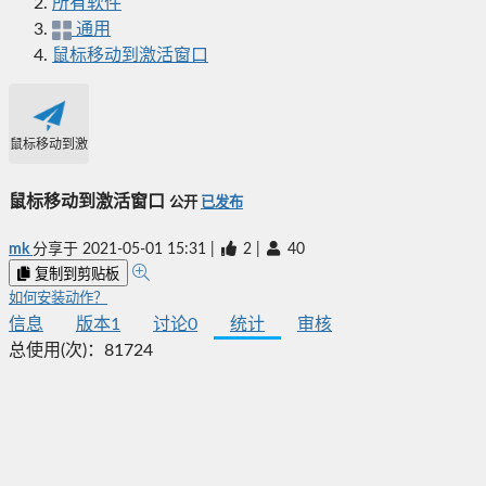
所有软件
通用
鼠标移动到激活窗口
鼠标移动到激活窗口
鼠标移动到激活窗口
公开
已发布
mk
分享于
2021-05-01 15:31
|
2
|
40
复制到剪贴板
如何安装动作？
信息
版本
1
讨论
0
统计
审核
总使用(次)：
81724