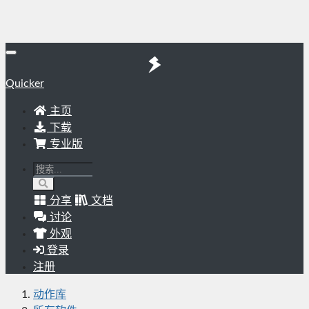
Quicker
主页
下载
专业版
分享
文档
讨论
外观
登录
注册
动作库