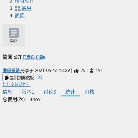
所有软件
通用
简阅
简阅
简阅
公开
已发布(自动)
咿呀杀杀
分享于
2021-05-16 13:39
|
25
|
191
复制到剪贴板
如何安装动作？
信息
版本
1
讨论
5
统计
审核
总使用(次)：
4469