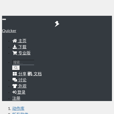
Quicker
主页
下载
专业版
分享
文档
讨论
外观
登录
注册
动作库