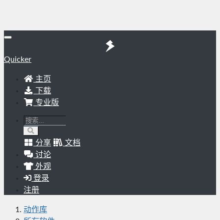
Quicker
主页
下载
专业版
分享
文档
讨论
外观
登录
注册
动作库