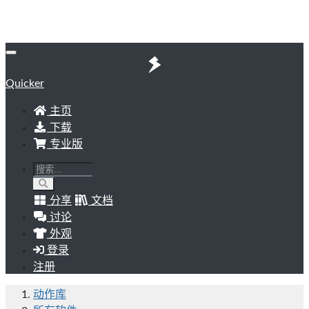
Quicker
主页
下载
专业版
分享
文档
讨论
外观
登录
注册
动作库