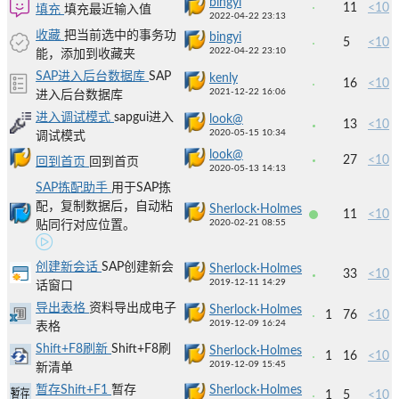
bingyi
11
<10
填充
填充最近输入值
2022-04-22 23:13
收藏
把当前选中的事务功
bingyi
5
<10
2022-04-22 23:10
能，添加到收藏夹
SAP进入后台数据库
SAP
kenly
16
<10
2021-12-22 16:06
进入后台数据库
进入调试模式
sapgui进入
look@
13
<10
2020-05-15 10:34
调试模式
look@
27
<10
回到首页
回到首页
2020-05-13 14:13
SAP拣配助手
用于SAP拣
配，复制数据后，自动粘
Sherlock·Holmes
11
<10
2020-02-21 08:55
贴同行对应位置。
创建新会话
SAP创建新会
Sherlock·Holmes
33
<10
2019-12-11 14:29
话窗口
导出表格
资料导出成电子
Sherlock·Holmes
1
76
<10
2019-12-09 16:24
表格
Shift+F8刷新
Shift+F8刷
Sherlock·Holmes
1
16
<10
2019-12-09 15:45
新清单
暂存Shift+F1
暂存
Sherlock·Holmes
1
5
<10