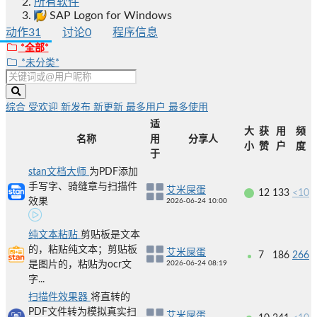
所有软件
SAP Logon for Windows
动作
31
讨论
0
程序信息
*全部*
*未分类*
综合
受欢迎
新发布
新更新
最多用户
最多使用
适
大
获
用
频
名称
用
分享人
小
赞
户
度
于
stan文档大师
为PDF添加
手写字、骑缝章与扫描件
艾米屎蛋
12
133
<10
效果
2026-06-24 10:00
纯文本粘贴
剪贴板是文本
的，粘贴纯文本；剪贴板
艾米屎蛋
7
186
266
是图片的，粘贴为ocr文
2026-06-24 08:19
字...
扫描件效果器
将直转的
PDF文件转为模拟真实扫
艾米屎蛋