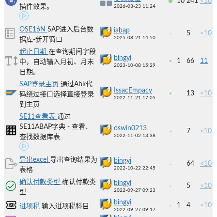
10
241
<10
描件效果。
2026-03-23 11:24
OSE16N
SAP进入后台数
iabap
5
<10
2025-08-21 14:50
据库-新开窗口
起止日期
在查询期间字段
bingyi
1
66
11
中，自动输入月初、月末
2023-10-08 15:29
日期。
SAP登录主页
通过Ahk代
IssacEmpacy
13
<10
码绕过接口选择直接登录
2022-11-21 17:05
到主页
SE11查看表
通过
SE11ABAP字典 - 查看、
oswin0213
7
<10
2022-11-02 13:38
查找数据库表
导出excel
导出查询结果为
bingyi
64
<10
2022-10-22 22:45
表格
确认付款类型
确认付款类
bingyi
5
<10
2022-09-27 09:23
型
bingyi
1
4
<10
进项税
输入进项税科目
2022-09-27 09:17