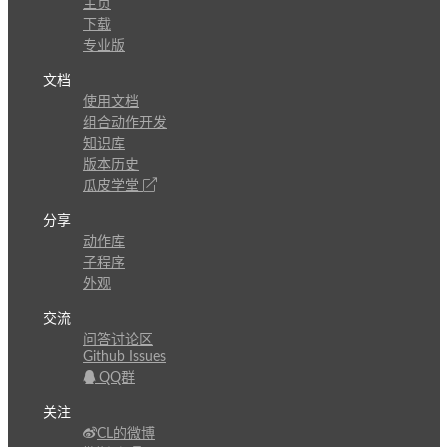
主页
下载
专业版
文档
使用文档
组合动作开发
知识库
版本历史
瓜皮学堂
分享
动作库
子程序
外观
交流
问答讨论区
Github Issues
QQ群
关注
CL的微博