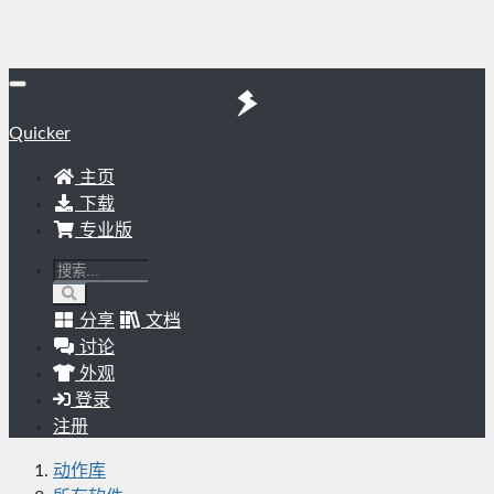
Quicker
主页
下载
专业版
分享
文档
讨论
外观
登录
注册
动作库