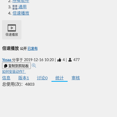
所有软件
通用
倍速播放
倍速播放
倍速播放
公开
已发布
Yosaa
分享于
2019-12-16 10:20
|
4
|
477
复制到剪贴板
如何安装动作？
信息
版本
1
讨论
0
统计
审核
总使用(次)：
4803