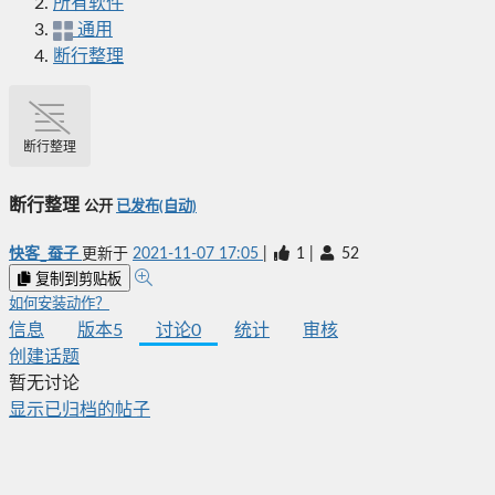
所有软件
通用
断行整理
断行整理
断行整理
公开
已发布(自动)
快客_蚕子
更新于
2021-11-07 17:05
|
1
|
52
复制到剪贴板
如何安装动作？
信息
版本
5
讨论
0
统计
审核
创建话题
暂无讨论
显示已归档的帖子