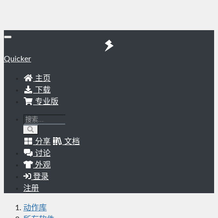
Quicker
主页
下载
专业版
分享
文档
讨论
外观
登录
注册
动作库