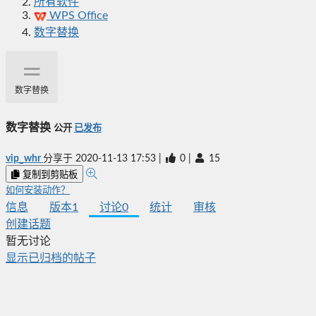
所有软件
WPS Office
数字替换
数字替换
数字替换
公开
已发布
vip_whr
分享于
2020-11-13 17:53
|
0
|
15
复制到剪贴板
如何安装动作？
信息
版本
1
讨论
0
统计
审核
创建话题
暂无讨论
显示已归档的帖子