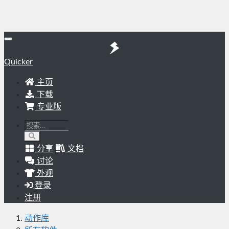
Quicker
主页
下载
专业版
分享
文档
讨论
外观
登录
注册
动作库