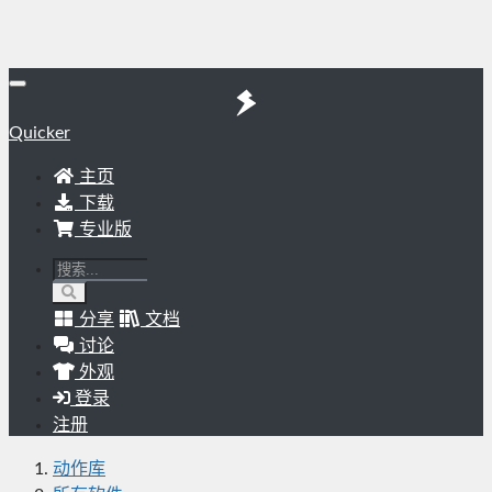
Quicker
主页
下载
专业版
分享
文档
讨论
外观
登录
注册
动作库