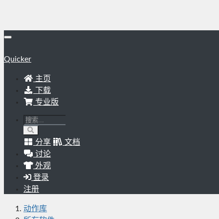
Quicker
主页
下载
专业版
分享
文档
讨论
外观
登录
注册
动作库