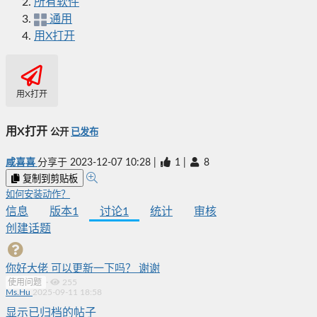
所有软件
通用
用X打开
用X打开
用X打开
公开
已发布
咸喜喜
分享于
2023-12-07 10:28
|
1
|
8
复制到剪贴板
如何安装动作？
信息
版本
1
讨论
1
统计
审核
创建话题
你好大佬 可以更新一下吗？ 谢谢
使用问题
·
255
Ms.Hu
2025-09-11 18:58
显示已归档的帖子