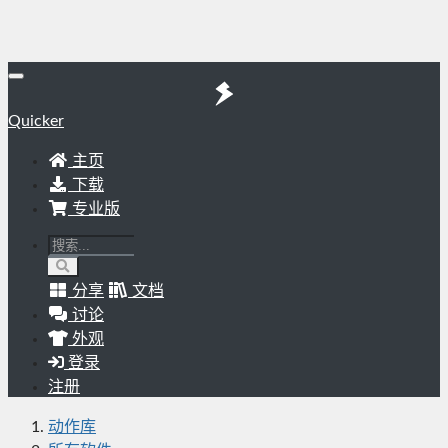
Quicker
主页
下载
专业版
分享
文档
讨论
外观
登录
注册
动作库