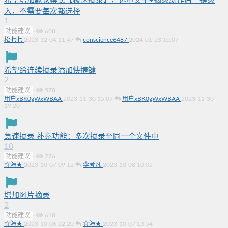
希望增加默认模式【极速摘录】，选中文字+摘录动作后一键录
入，不需要每次都选择
1
功能建议
·
608
松七七
2023-12-04 11:47
conscience6487
2024-01-23 10:07
希望给连续摘录添加快捷键
2
功能建议
·
578
用户xBK0gWxWBAA
2023-11-30 15:07
用户xBK0gWxWBAA
2023-11-30
19:20
急速摘录 补充功能：多次摘录至同一个文件中
10
功能建议
·
776
☆海★
2023-10-07 09:12
李考凡
2023-10-08 10:02
增加图片摘录
2
功能建议
·
618
☆海★
2023-10-06 22:20
☆海★
2023-10-07 13:54