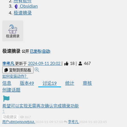
所有软件
Obsidian
极速摘录
极速摘录
极速摘录
公开
已发布(自动)
李考凡
更新于
2024-09-11 20:02
|
18
|
467
复制到剪贴板
如何安装动作？
信息
版本
49
讨论
19
统计
审核
创建话题
希望可以实现无需再次确认完成摘录功能
1
功能建议
·
867
用户xBK0gWxWBAA
2024-11-09 17:10
李考凡
2024-11-10 23:45