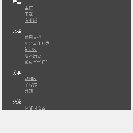
产品
主页
下载
专业版
文档
使用文档
组合动作开发
知识库
版本历史
瓜皮学堂
分享
动作库
子程序
外观
交流
问答讨论区
Github Issues
QQ群
关注