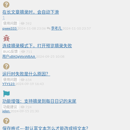
在长文章摘录时，会自动下滑
1
使用问题
·
592
qwee333
2024-11-08 23:06
李考凡
2024-11-10 23:57
连续摘录模式下，打开预览摘录失败
BUG反馈
·
711
用户xBK0gWxWBAA
2024-09-25 10:08
运行时失败是什么原因？
使用问题
·
654
YTY123
2024-09-19 16:43
功能增强：支持摘录到每日日记的末尾
功能建议
·
724
jelen
2024-09-15 21:30
保存格式—-默认富文本怎么才能改成纯文本？