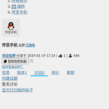
所有软件
通用
传至手机
传至手机
传至手机
公开
已发布
司空佳梦
分享于
2019-01-19 17:14
|
1
|
444
复制到剪贴板
如何安装动作？
信息
版本
1
讨论
0
统计
审核
创建话题
暂无讨论
显示已归档的帖子