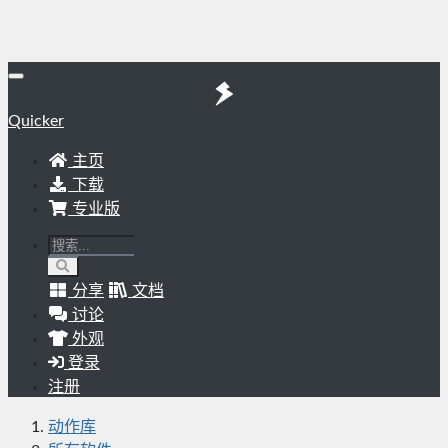
Quicker
主页
下载
专业版
分享
文档
讨论
外观
登录
注册
动作库