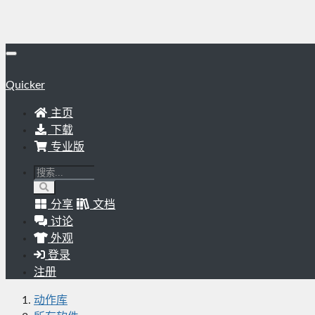
Quicker
主页
下载
专业版
分享
文档
讨论
外观
登录
注册
动作库