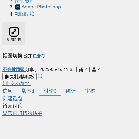
所有软件
Adobe Photoshop
视图切换
视图切换
视图切换
公开
已发布
不会做题家
分享于
2025-05-16 19:35
|
4
|
4
复制到剪贴板
如何安装动作？
信息
版本
1
讨论
0
统计
审核
创建话题
暂无讨论
显示已归档的帖子