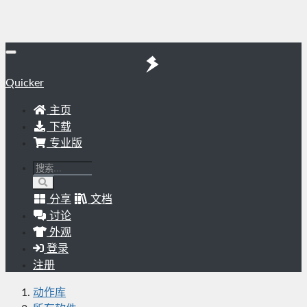
Quicker
主页
下载
专业版
分享
文档
讨论
外观
登录
注册
动作库