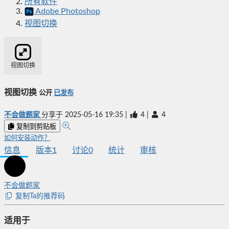
所有软件
Adobe Photoshop
视图切换
视图切换
视图切换
公开
已发布
不会做题家
分享于
2025-05-16 19:35
|
4
|
4
复制到剪贴板
如何安装动作？
信息
版本
1
讨论
0
统计
审核
不会做题家
复制Ta的推荐码
适用于