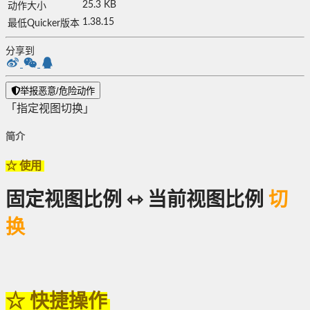
25.3 KB
动作大小
1.38.15
最低Quicker版本
分享到
举报恶意/危险动作
「指定视图切换」
简介
☆ 使用
固定视图比例 ⇿ 当前
视图
比例
切
换
☆ 快捷操作