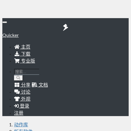
Quicker
主页
下载
专业版
分享
文档
讨论
外观
登录
注册
动作库