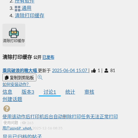
所有软件
通用
清除打印缓存
清除打印缓存
清除打印缓存
公开
已发布
乘风破浪的嗷大喵
更新于
2025-06-04 15:07
|
1
|
81
复制到剪贴板
如何安装动作？
信息
版本
3
讨论
1
统计
审核
创建话题
使用该动作后打印机后台自动删除打印任务无法正常打印
使用问题
·
265
用户assy6P_vAgA
2025-12-16 08:35
显示已归档的帖子