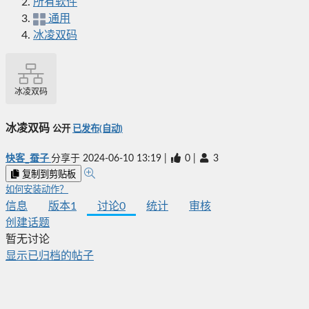
所有软件
通用
冰凌双码
冰凌双码
冰凌双码
公开
已发布(自动)
快客_蚕子
分享于
2024-06-10 13:19
|
0
|
3
复制到剪贴板
如何安装动作？
信息
版本
1
讨论
0
统计
审核
创建话题
暂无讨论
显示已归档的帖子