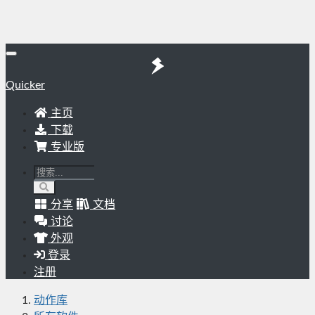
Quicker
主页
下载
专业版
分享
文档
讨论
外观
登录
注册
动作库