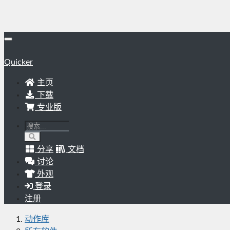
Quicker
主页
下载
专业版
分享
文档
讨论
外观
登录
注册
动作库