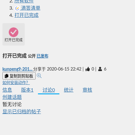
所有软件
滴答清单
打开已完成
打开已完成
打开已完成
公开
已发布
kunpeng9-201...
分享于
2020-06-15 22:42
|
0
|
6
复制到剪贴板
如何安装动作？
信息
版本
1
讨论
0
统计
审核
创建话题
暂无讨论
显示已归档的帖子