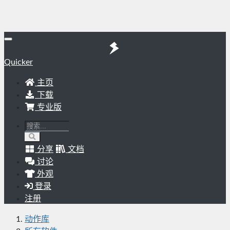
Quicker
主页
下载
专业版
分享
文档
讨论
外观
登录
注册
动作库