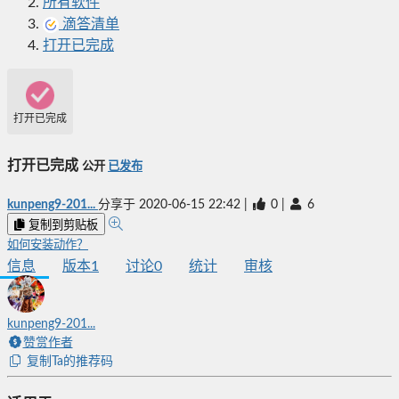
所有软件
滴答清单
打开已完成
打开已完成
打开已完成
公开
已发布
kunpeng9-201...
分享于
2020-06-15 22:42
|
0
|
6
复制到剪贴板
如何安装动作？
信息
版本
1
讨论
0
统计
审核
kunpeng9-201...
赞赏作者
复制Ta的推荐码