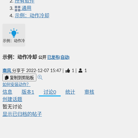
所有软件
通用
示例：动作冷却
示例：动作冷却
示例：动作冷却
公开
已发布(自动)
南风
分享于
2022-12-07 15:47
|
1
|
1
复制到剪贴板
如何安装动作？
信息
版本
1
讨论
0
统计
审核
创建话题
暂无讨论
显示已归档的帖子