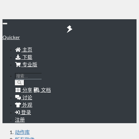
Quicker
主页
下载
专业版
分享
文档
讨论
外观
登录
注册
动作库