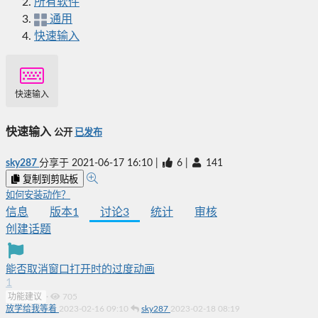
所有软件
通用
快速输入
快速输入
快速输入
公开
已发布
sky287
分享于
2021-06-17 16:10
|
6
|
141
复制到剪贴板
如何安装动作？
信息
版本
1
讨论
3
统计
审核
创建话题
能否取消窗口打开时的过度动画
1
功能建议
·
705
放学给我等着
2023-02-16 09:10
sky287
2023-02-18 08:19