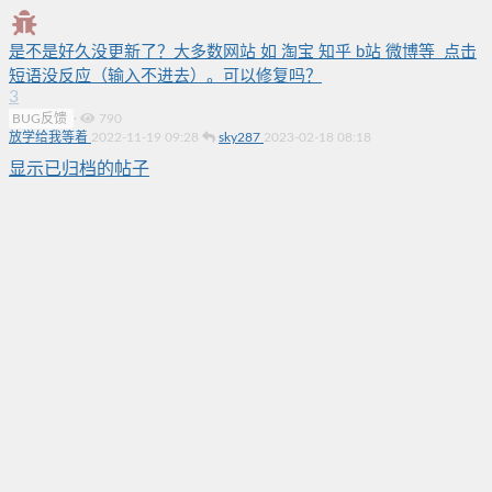
是不是好久没更新了？大多数网站 如 淘宝 知乎 b站 微博等 点击
短语没反应（输入不进去）。可以修复吗？
3
BUG反馈
·
790
放学给我等着
2022-11-19 09:28
sky287
2023-02-18 08:18
显示已归档的帖子