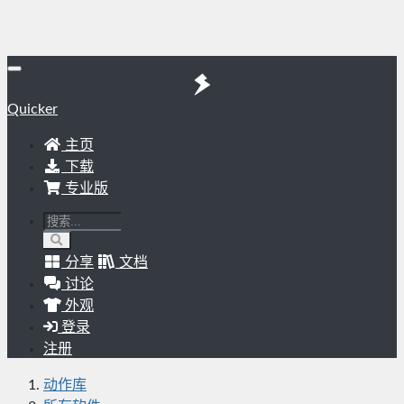
Quicker
主页
下载
专业版
分享
文档
讨论
外观
登录
注册
动作库