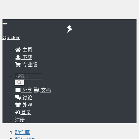
Quicker
主页
下载
专业版
分享
文档
讨论
外观
登录
注册
动作库