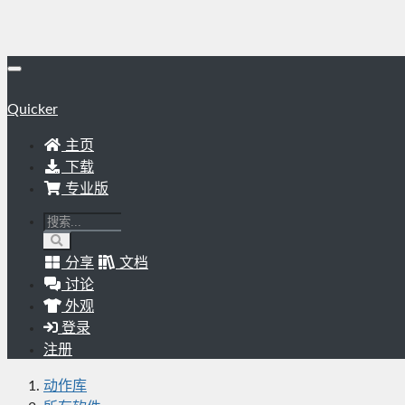
Quicker
主页
下载
专业版
分享
文档
讨论
外观
登录
注册
动作库