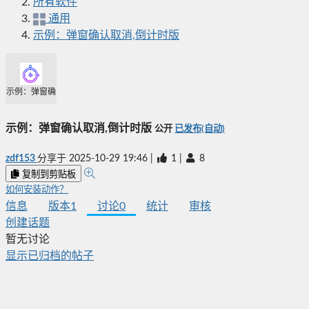
所有软件
通用
示例：弹窗确认取消,倒计时版
示例：弹窗确认取消,倒计时版
示例：弹窗确认取消,倒计时版
公开
已发布(自动)
zdf153
分享于
2025-10-29 19:46
|
1
|
8
复制到剪贴板
如何安装动作？
信息
版本
1
讨论
0
统计
审核
创建话题
暂无讨论
显示已归档的帖子