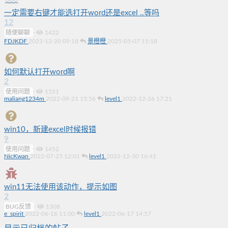
一定需要右键才能选打开word还是excel ..等吗
12
随便聊聊
·
1422
FDJKDF
2022-12-20 09:18
景橙橙
2025-05-07 11:18
如何默认打开word啊
2
使用问题
·
1551
maliang1234m
2022-09-21 15:56
level1
2022-12-26 17:21
win10，新建excel时候报错
9
使用问题
·
1452
NicKwan
2022-07-25 12:01
level1
2022-12-30 16:41
win11无法使用该动作，提示如图
2
BUG反馈
·
1308
e_spirit
2022-06-16 11:00
level1
2022-06-17 14:57