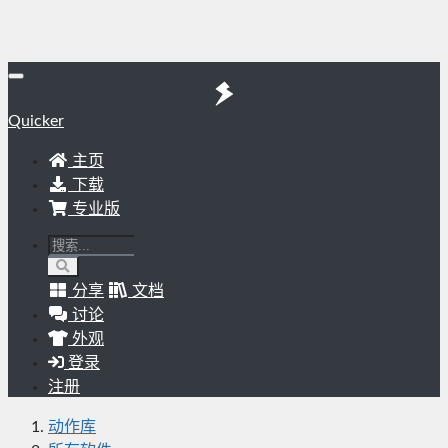
Quicker
主页
下载
专业版
分享
文档
讨论
外观
登录
注册
动作库