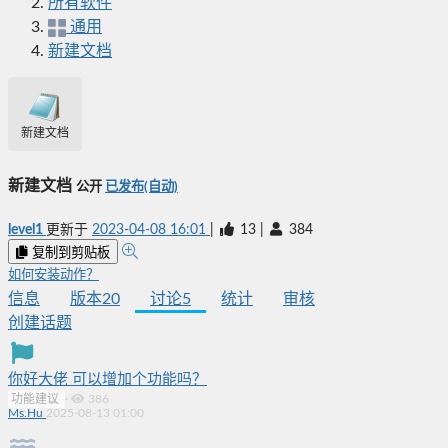
所有软件
通用
新建文档
新建文档
新建文档
公开
已发布(自动)
level1
更新于
2023-04-08 16:01
|
13
|
384
复制到剪贴板
如何安装动作？
信息
版本
20
讨论
5
统计
审核
创建话题
你好大佬 可以增加个功能吗？
功能建议
·
386
Ms.Hu
2025-08-13 01:00