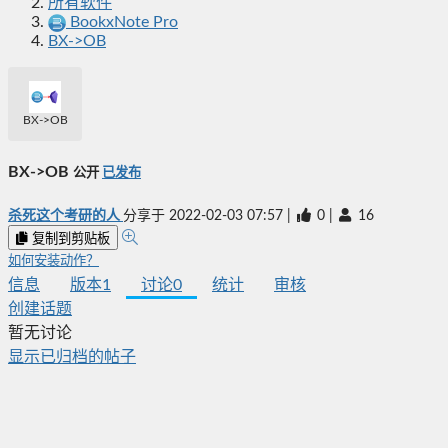
所有软件
BookxNote Pro
BX->OB
BX->OB
BX->OB
公开
已发布
杀死这个考研的人
分享于
2022-02-03 07:57
|
0
|
16
复制到剪贴板
如何安装动作？
信息
版本
1
讨论
0
统计
审核
创建话题
暂无讨论
显示已归档的帖子