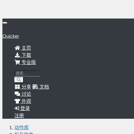
Quicker
主页
下载
专业版
分享
文档
讨论
外观
登录
注册
动作库