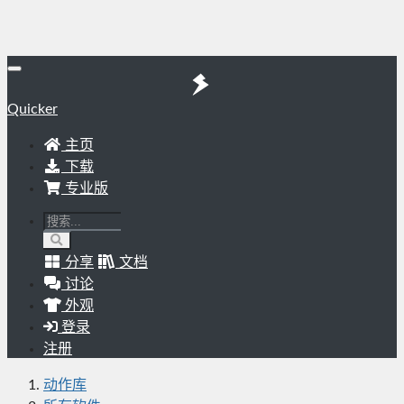
Quicker
主页
下载
专业版
分享
文档
讨论
外观
登录
注册
动作库