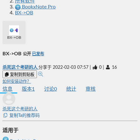
所有软件
BookxNote Pro
BX->OB
BX->OB
BX->OB
公开
已发布
杀死这个考研的人
分享于
2022-02-03 07:57
|
0
|
16
复制到剪贴板
如何安装动作？
信息
版本
1
讨论
0
统计
审核
杀死这个考研的人
复制Ta的推荐码
适用于