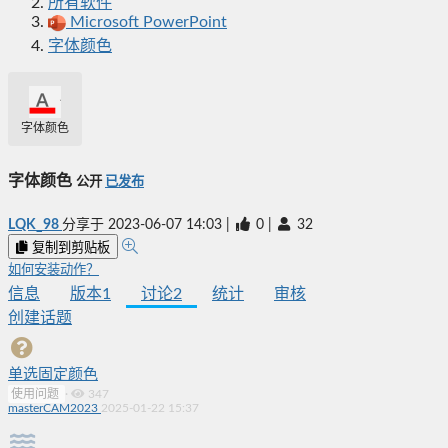
所有软件
Microsoft PowerPoint
字体颜色
字体颜色
字体颜色
公开
已发布
LQK_98
分享于
2023-06-07 14:03
|
0
|
32
复制到剪贴板
如何安装动作？
信息
版本
1
讨论
2
统计
审核
创建话题
单选固定颜色
使用问题
·
347
masterCAM2023
2025-01-22 15:37