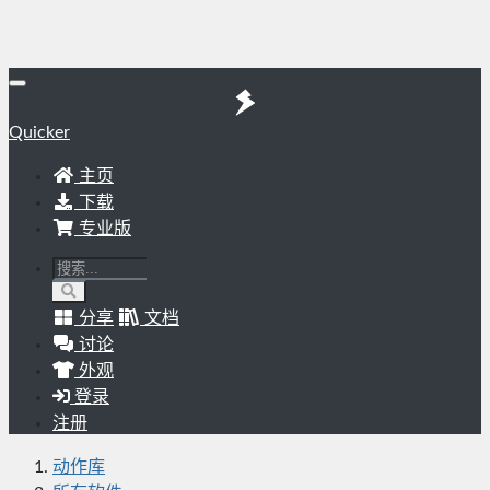
Quicker
主页
下载
专业版
分享
文档
讨论
外观
登录
注册
动作库