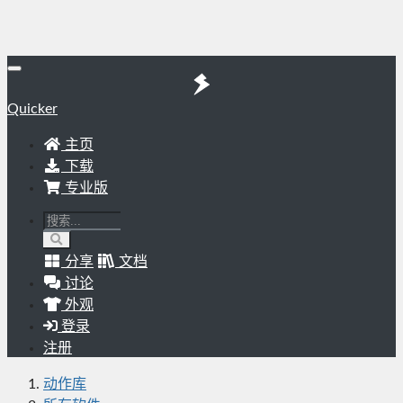
Quicker
主页
下载
专业版
分享
文档
讨论
外观
登录
注册
动作库