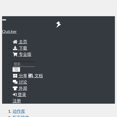
Quicker
主页
下载
专业版
分享
文档
讨论
外观
登录
注册
动作库