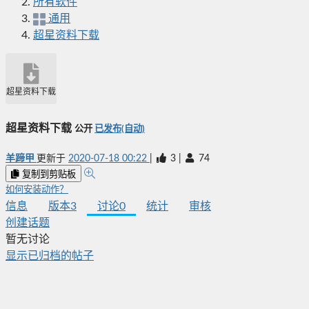
所有软件
通用
超星资料下载
超星资料下载
超星资料下载
公开
已发布(自动)
羊蹄甲
更新于
2020-07-18 00:22
|
3
|
74
复制到剪贴板
如何安装动作？
信息
版本
3
讨论
0
统计
审核
创建话题
暂无讨论
显示已归档的帖子