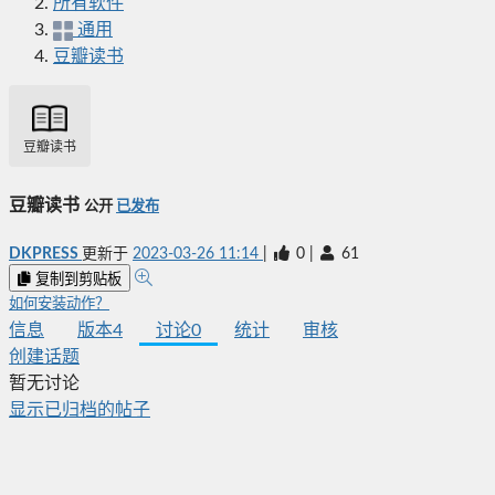
所有软件
通用
豆瓣读书
豆瓣读书
豆瓣读书
公开
已发布
DKPRESS
更新于
2023-03-26 11:14
|
0
|
61
复制到剪贴板
如何安装动作？
信息
版本
4
讨论
0
统计
审核
创建话题
暂无讨论
显示已归档的帖子