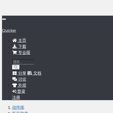
Quicker
主页
下载
专业版
分享
文档
讨论
外观
登录
注册
动作库