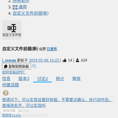
所有软件
通用
自定义文件前缀(新)
自定义文件前缀(新)
自定义文件前缀(新)
公开
已发布
i_orange
更新于
2019-01-06 16:22
|
14
|
624
复制到剪贴板
如何安装动作？
信息
版本
3
讨论
2
统计
审核
创建话题
想请问下，可以实现设置好前缀，不需要点确认，执行动作后，
直接改名字，可以实现吗
使用问题
·
183
哈哈哈12346
2025-12-03 17:52