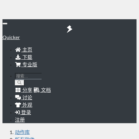
Quicker
主页
下载
专业版
分享
文档
讨论
外观
登录
注册
动作库