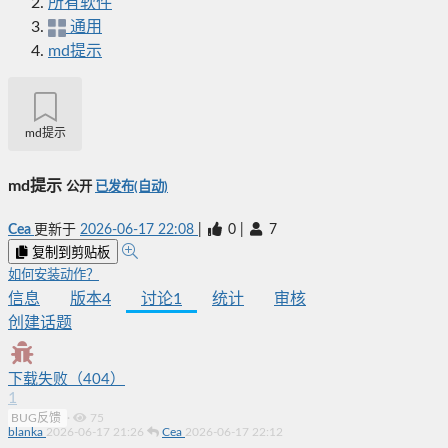
所有软件
通用
md提示
md提示
md提示
公开
已发布(自动)
Cea
更新于
2026-06-17 22:08
|
0
|
7
复制到剪贴板
如何安装动作？
信息
版本
4
讨论
1
统计
审核
创建话题
下载失败（404）
1
BUG反馈
·
75
blanka
2026-06-17 21:26
Cea
2026-06-17 22:12