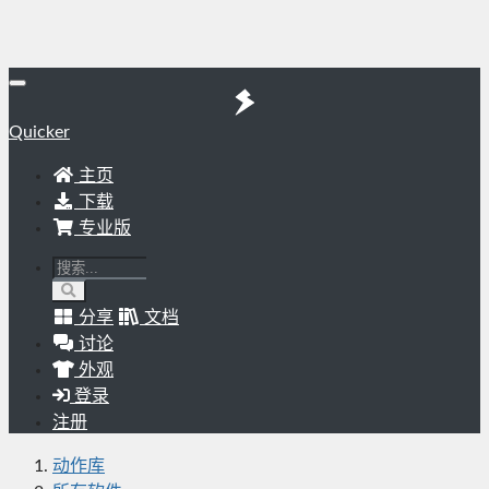
Quicker
主页
下载
专业版
分享
文档
讨论
外观
登录
注册
动作库