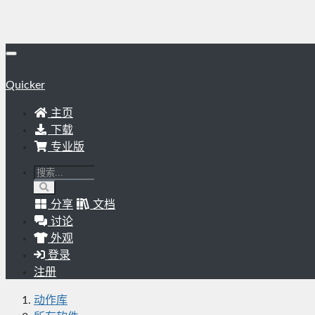
Quicker
主页
下载
专业版
分享
文档
讨论
外观
登录
注册
动作库