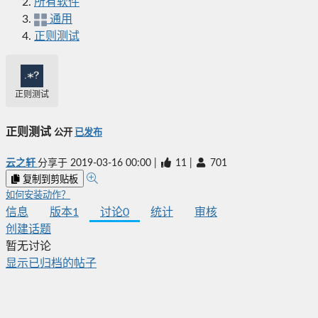
所有软件
通用
正则测试
正则测试
正则测试
公开
已发布
云之轩
分享于
2019-03-16 00:00
|
11
|
701
复制到剪贴板
如何安装动作？
信息
版本
1
讨论
0
统计
审核
创建话题
暂无讨论
显示已归档的帖子