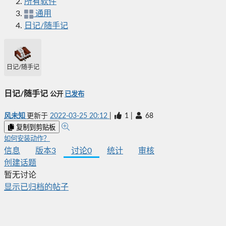
所有软件
通用
日记/随手记
日记/随手记
日记/随手记
公开
已发布
风未知
更新于
2022-03-25 20:12
|
1
|
68
复制到剪贴板
如何安装动作？
信息
版本
3
讨论
0
统计
审核
创建话题
暂无讨论
显示已归档的帖子