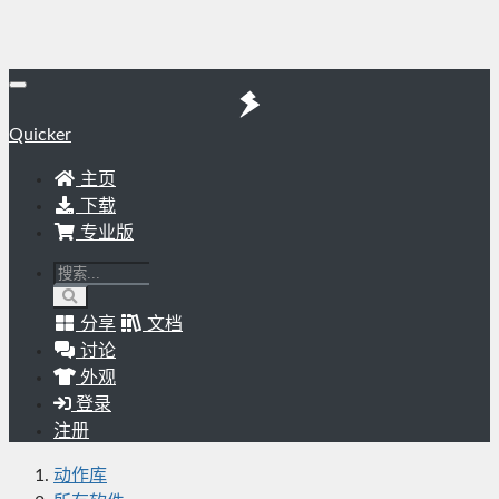
Quicker
主页
下载
专业版
分享
文档
讨论
外观
登录
注册
动作库